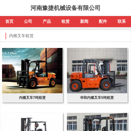
河南豫捷机械设备有限公司
首页
公司
产品
租赁
新闻
配件
联系
内燃叉车租赁
内燃叉车7吨租赁
华和内燃叉车5吨租赁