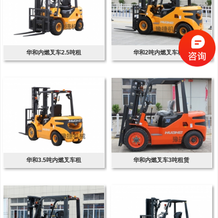
华和内燃叉车2.5吨租
华和2吨内燃叉车租赁
华和3.5吨内燃叉车租
华和内燃叉车3吨租赁