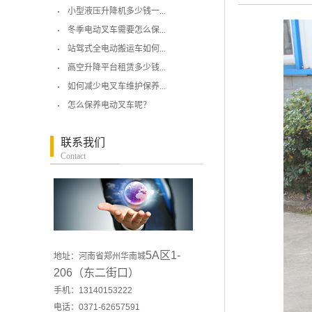
小型液压升降机多少钱一...
冬季电动叉车需要怎么保...
站驾式全电动搬运车如何...
高空升降平台租赁多少钱...
如何减少电叉车维护保养...
怎么保养电动叉车呢？
联系我们
Contact
5A区1-
地址：河南省郑州华南城
206（东二街口）
手机：13140153222
电话：0371-62657591