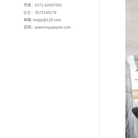
传真：0371-62657592
Q Q ：3573146179
邮箱: hnyjjx@126.com
官网：
www.hnyujiejixie.com