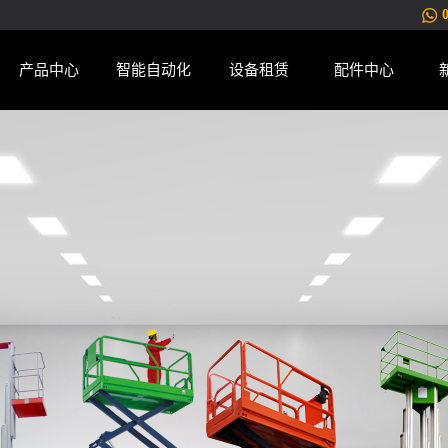
产品中心
智能自动化
设备租赁
配件中心