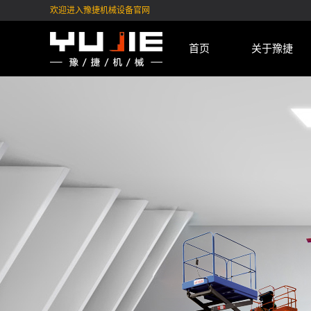
欢迎进入豫捷机械设备官网
首页
关于豫捷